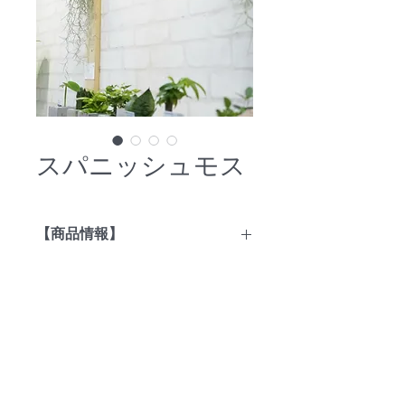
スパニッシュモス
【商品情報】
不思議でユニークな植物、エアプラン
ツ。
エアプランツは土の要らない植物で、
©
copyright 2014 Greenwalk co., Ltd All rights
Reserved.
北アメリカ南部～南アメリカの砂漠や
Call
0532-25-5517
雨林に生息し、岩石や樹木に張り付い
greenwalk@g-planet.com
て生活しています。
その独特な性質とスタイルから、器に
飾るのはもちろん、壁に掛けたり天井