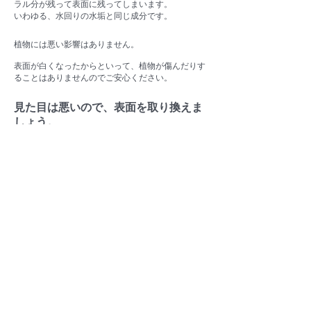
ラル分が残って表面に残ってしまいます。
いわゆる、水回りの水垢と同じ成分です。
植物には悪い影響はありません。​
表面が白くなったからといって、植物が傷んだりす
ることはありませんのでご安心ください。
見た目は悪いので、表面を取り換えま
しょう。
レカトン（又は植込み材）の表面を少しだけ取り除
き、新しいものと交換しましょう。​
古いものを再利用する場合は、しばらく水やお湯に
浸けておくと少し溶けますが、キッチンまわりの水
垢と同様に​落としきるのはちょっと大変です。
Q&A一覧へ
©
copyright 2014 Greenwalk co., Ltd All rights
Reserved.
Call
0532-25-5517
greenwalk@g-planet.com