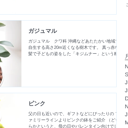
グリーン...
ガジュマル
ガジュマル クワ科 沖縄などあたたかい地域で
自生する高さ20m近くなる樹木です。 真っ赤な
髪で子どもの姿をした「キジムナー」という精霊
が棲むといわれてる神秘的な樹木です。キジムナ
N
ーは多くの幸せをもたらすと言われることから、
『多幸の樹』と呼ばれます。...
S
J
J
D
ピンク
N
父の日も近いので、ギフトなどにぴったりの フ
J
ァミリーラインよりピンクの鉢をご紹介 （どち
M
らかというと、母の日やバレンタイン向けでしょ