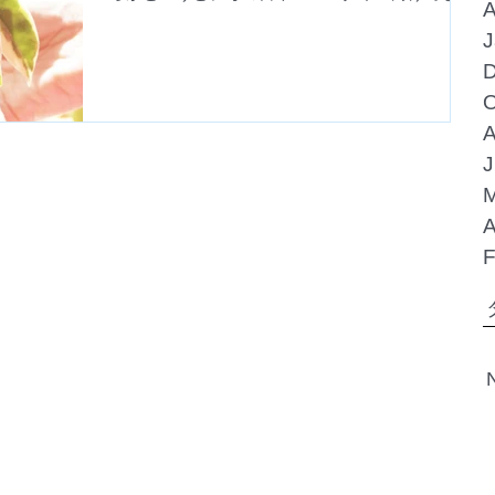
A
うか （上写真） パロットM ピンクです。 滋賀
J
県の信楽焼です。飴色のとろけるようなピンクが
とてもかわいいです。ピンク色の葉柄と斑が入る
D
ホヤ・...
O
A
J
M
A
F
N