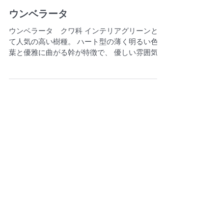
ウンベラータ
ウンベラータ クワ科 インテリアグリーンとし
て人気の高い樹種。 ハート型の薄く明るい色の
葉と優雅に曲がる幹が特徴で、 優しい雰囲気の
品種です。 プランテリアとして生産しているウ
ンベラータ S・M・Lは、 小鉢用の小さなもの
ですが、インテリアとして背丈ぐらいある大き
さのものも...