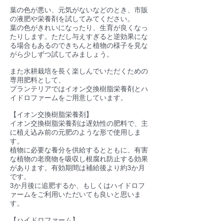
葉の色が悪い、元気がないなどのとき、市販
の液肥や栄養剤を試してみてください。
葉の色がきれいになったり、生育が良くなっ
たりします。ただし与えすぎると逆効果にな
る場合もあるのできちんと植物の様子を見な
がら少しずつ試してみましょう。
また水耕栽培を長く楽しんでいただくための
専用肥料として、
プランテリアではイオン交換樹脂栄養剤とハ
イドロファームをご用意しています。
【イオン交換樹脂栄養剤】
イオン交換樹脂栄養剤は遅効性の肥料で、主
に植え込み前の元肥のような形で使用しま
す。
植物に必要な養分を供給するとともに、有害
な植物の老廃物を吸収し根腐れ防止する効果
があります。有効期間は補給後より約3か月
です。
3か月後に追肥するか、もしくはハイドロフ
ァームをご利用いただいても良いと思いま
す。
【ハイドロファーム】