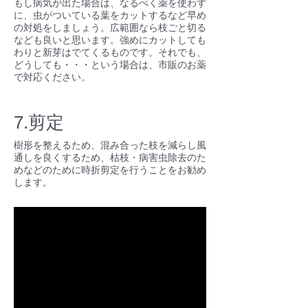
もし病気が出た場合は、なるべく薬を使わず
に、虫がついている葉をカットするなど早め
の対処をしましょう。広範囲なら枝ごと切る
なども良いと思います。強めにカットしても
わりと新芽はでてくるものです。それでも、
どうしても・・・という場合は、市販のお薬
で対応ください。
7.剪定
樹形を整えるため、混み合った枝を減らし風
通しを良くするため、枯枝・病害虫除去のた
めなどのために時折剪定を行うことをお勧め
します。