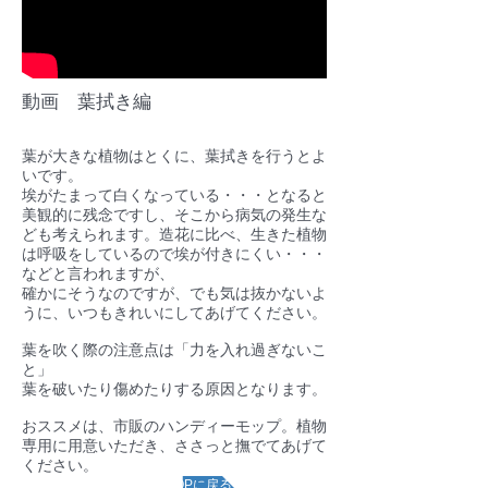
動画 葉拭き編
葉が大きな植物はとくに、葉拭きを行うとよ
いです。
埃がたまって白くなっている・・・となると
美観的に残念ですし、そこから病気の発生な
ども考えられます。造花に比べ、生きた植物
は呼吸をしているので埃が付きにくい・・・
などと言われますが、
確かにそうなのですが、でも気は抜かないよ
うに、いつもきれいにしてあげてください。
葉を吹く際の注意点は「力を入れ過ぎないこ
と」
葉を破いたり傷めたりする原因となります。
おススメは、市販のハンディーモップ。植物
専用に用意いただき、ささっと撫でてあげて
ください。
ページTOPに戻る